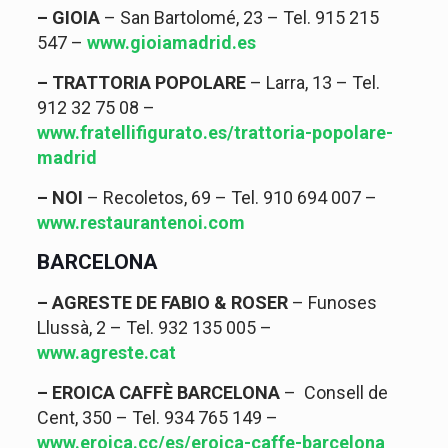
– GIOIA
– San Bartolomé, 23 – Tel.
915 215
547
–
www.gioiamadrid.es
– TRATTORIA POPOLARE
– Larra, 13 – Tel.
912 32 75 08
–
www.fratellifigurato.es/trattoria-popolare-
madrid
– NOI
– Recoletos, 69 – Tel.
910 694 007
–
www.restaurantenoi.com
BARCELONA
– AGRESTE DE FABIO & ROSER
– Funoses
Llussà, 2 – Tel. 932 135 005 –
www.agreste.cat
– EROICA CAFFÈ BARCELONA
– Consell de
Cent, 350 – Tel. 934 765 149 –
www.eroica.cc/es/eroica-caffe-barcelona