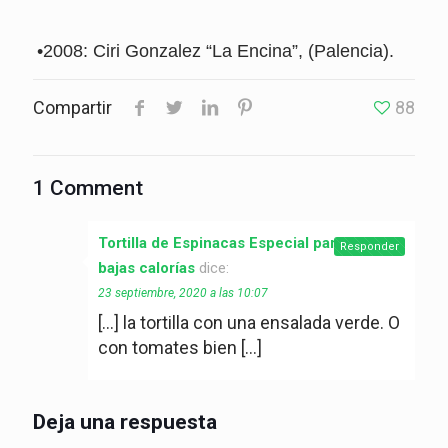
•2008: Ciri Gonzalez “La Encina”, (Palencia).
Compartir
88
1 Comment
Tortilla de Espinacas Especial para Dietas
Responder
bajas calorías
dice:
23 septiembre, 2020 a las 10:07
[…] la tortilla con una ensalada verde. O
con tomates bien […]
Deja una respuesta