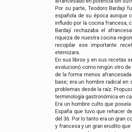
afrancesado en potencia sin sufri
Por su parte, Teodoro Bardají f
española de su época aunque c
influido por la cocina francesa,
Bardají rechazaba el afrance
riqueza de nuestra cocina region
recopilar ese importante rec
eternizara.
En sus libros y en sus recetas s
evolucionó como ningún otro de 
de la forma menos afrancesada p
base; era un hombre radical en 
problemas desde la raíz. Propus
terminología gastronómica en cas
Era un hombre culto que poseía 
España que tuvo que rehacer de
del 36. Por lo tanto era un gran 
y francesa y un gran erudito que