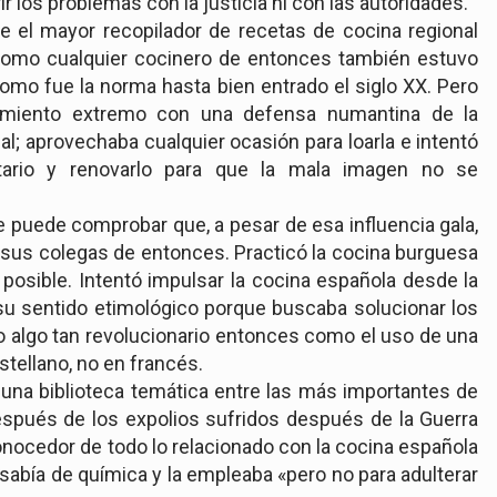
r los problemas con la justicia ni con las autoridades.
ue el mayor recopilador de recetas de cocina regional
omo cualquier cocinero de entonces también estuvo
 como fue la norma hasta bien entrado el siglo XX. Pero
samiento extremo con una defensa numantina de la
al; aprovechaba cualquier ocasión para loarla e intentó
etario y renovarlo para que la mala imagen no se
e puede comprobar que, a pesar de esa influencia gala,
sus colegas de entonces. Practicó la cocina burguesa
osible. Intentó impulsar la cocina española desde la
su sentido etimológico porque buscaba solucionar los
o algo tan revolucionario entonces como el uso de una
tellano, no en francés.
una biblioteca temática entre las más importantes de
spués de los expolios sufridos después de la Guerra
conocedor de todo lo relacionado con la cocina española
 sabía de química y la empleaba «pero no para adulterar