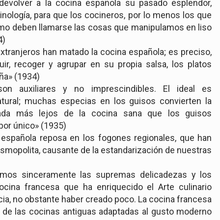
evolver a la cocina española su pasado esplendor,
ología, para que los cocineros, por lo menos los que
o deben llamarse las cosas que manipulamos en liso
4)
extranjeros han matado la cocina española; es preciso,
ir, recoger y agrupar en su propia salsa, los platos
aña» (1934)
on auxiliares y no imprescindibles. El ideal es
tural; muchas especias en los guisos convierten la
nada más lejos de la cocina sana que los guisos
bor único» (1935)
 española reposa en los fogones regionales, que han
osmopolita, causante de la estandarización de nuestras
mos sinceramente las supremas delicadezas y los
cocina francesa que ha enriquecido el Arte culinario
ncia, no obstante haber creado poco. La cocina francesa
de las cocinas antiguas adaptadas al gusto moderno