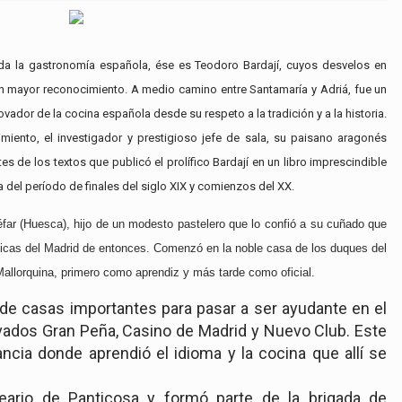
da la gastronomía española, ése es Teodoro Bardají, cuyos desvelos en
un mayor reconocimiento. A medio camino entre Santamaría y Adriá, fue un
vador de la cocina española desde su respeto a la tradición y a la historia.
imiento, el investigador y prestigioso jefe de sala, su paisano aragonés
 de los textos que publicó el prolífico Bardají en un libro imprescindible
 del período de finales del siglo XIX y comienzos del XX.
far (Huesca), hijo de un modesto pastelero que lo confió a su cuñado que
ticas del Madrid de entonces. Comenzó en la noble casa de los duques del
 Mallorquina, primero como aprendiz y más tarde como oficial.
de casas importantes para pasar a ser ayudante en el
ivados Gran Peña, Casino de Madrid y Nuevo Club. Este
ancia donde aprendió el idioma y la cocina que allí se
neario de Panticosa y formó parte de la brigada de