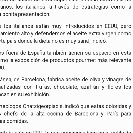
os, los italianos, a través de estrategias como la
a bonita presentación.
 los italianos están muy introducidos en EEUU, pero
amiento alto y defendemos el aceite extra virgen como
te país donde la dieta no es muy sana’, indicó.
s fuera de España también tienen su espacio en esta
como la exposición de productos gourmet más relevante
UU.
nea, de Barcelona, fabrica aceite de oliva y vinagre de
tizadas con trufas, chocolate, azafrán y flores los
acan en su exhibición.
heologos Chatzigeorgiadis, indicó que estas coloridas y
os chefs de la alta cocina de Barcelona y París para
las comidas.
stribución en EEUU y que encajarían bien en el estilo de