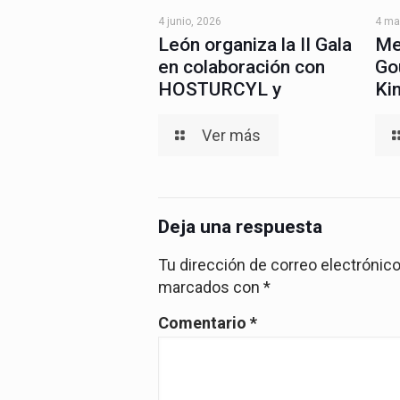
4 junio, 2026
4 ma
León organiza la II Gala
Me
en colaboración con
Go
HOSTURCYL y
Ki
Ver más
Deja una respuesta
Tu dirección de correo electrónico
marcados con
*
Comentario
*