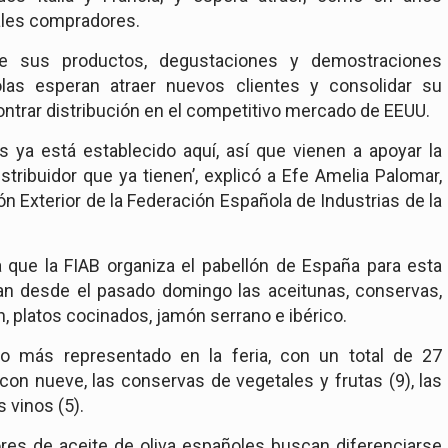
iales compradores.
de sus productos, degustaciones y demostraciones
olas esperan atraer nuevos clientes y consolidar su
ontrar distribución en el competitivo mercado de EEUU.
s ya está establecido aquí, así que vienen a apoyar la
stribuidor que ya tienen’, explicó a Efe Amelia Palomar,
n Exterior de la Federación Española de Industrias de la
 que la FIAB organiza el pabellón de España para esta
n desde el pasado domingo las aceitunas, conservas,
ón, platos cocinados, jamón serrano e ibérico.
to más representado en la feria, con un total de 27
on nueve, las conservas de vegetales y frutas (9), las
s vinos (5).
res de aceite de oliva españoles buscan diferenciarse