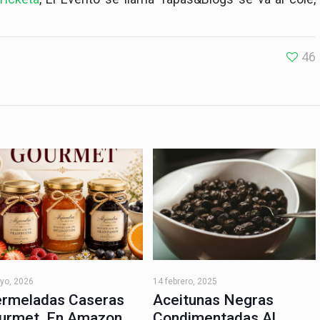
.
46
yo, 2026
14 febrero, 2025
rmeladas Caseras
Aceitunas Negras
urmet, En Amazon
Condimentadas Al