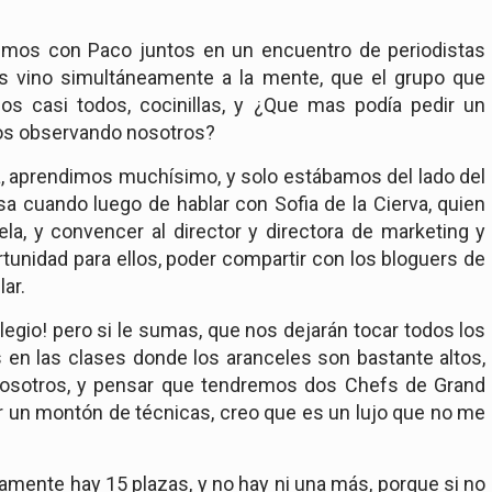
mos con Paco juntos en un encuentro de periodistas
s vino simultáneamente a la mente, que el grupo que
 casi todos, cocinillas, y ¿Que mas podía pedir un
mos observando nosotros?
a, aprendimos muchísimo, y solo estábamos del lado del
sa cuando luego de hablar con Sofia de la Cierva, quien
la, y convencer al director y directora de marketing y
rtunidad para ellos, poder compartir con los bloguers de
ar.
legio! pero si le sumas, que nos dejarán tocar todos los
 en las clases donde los aranceles son bastante altos,
nosotros, y pensar que tendremos dos Chefs de Grand
r un montón de técnicas, creo que es un lujo que no me
vamente hay 15 plazas, y no hay ni una más, porque si no