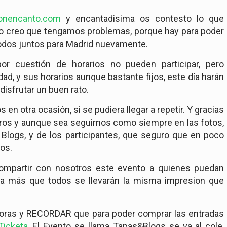
conencanto.com
y encantadisima os contesto lo que
 no creo que tengamos problemas, porque hay para poder
 todos juntos para Madrid nuevamente.
or cuestión de horarios no pueden participar, pero
d, y sus horarios aunque bastante fijos, este día harán
isfrutar un buen rato.
en otra ocasión, si se pudiera llegar a repetir. Y gracias
tros y aunque sea seguirnos como siempre en las fotos,
 Blogs, y de los participantes, que seguro que en poco
os.
ompartir con nosotros este evento a quienes puedan
ria más que todos se llevarán la misma impresion que
 horas y RECORDAR que para poder comprar las entradas
Ticketa
, El Evento se llama Tapas&Blogs se va al cole,