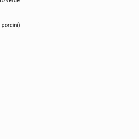
to verde
porcini)