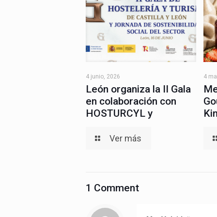
4 junio, 2026
4 ma
León organiza la II Gala
Me
en colaboración con
Go
HOSTURCYL y
Ki
Ver más
1 Comment