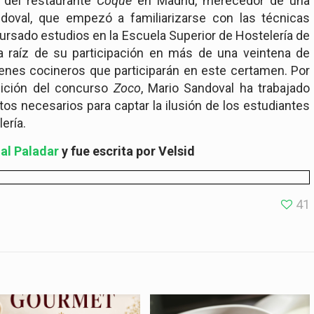
 del restaurante
Coque
en Madrid, merecedor de una
ndoval
, que empezó a familiarizarse con las técnicas
 cursado estudios en
la Escuela Superior
de Hostelería de
 a raíz de su participación en más de una veintena de
enes cocineros que participarán en este certamen. Por
edición del concurso
Zoco
,
Mario Sandoval
ha trabajado
s necesarios para captar la ilusión de los estudiantes
ería.
 al Paladar
y fue escrita por Velsid
41