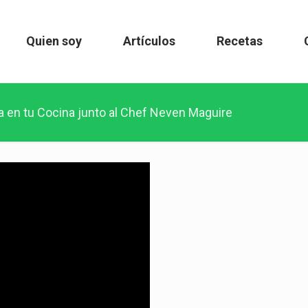
Quien soy
Artículos
Recetas
da en tu Cocina junto al Chef Neven Maguire