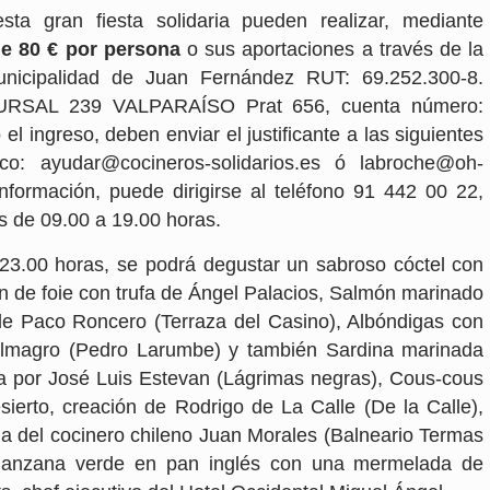
ta gran fiesta solidaria pueden realizar, mediante
de 80 € por persona
o sus aportaciones a través de la
nicipalidad de Juan Fernández RUT: 69.252.300-8.
RSAL 239 VALPARAÍSO Prat 656, cuenta número:
l ingreso, deben enviar el justificante a las siguientes
ico: ayudar@cocineros-solidarios.es ó labroche@oh-
formación, puede dirigirse al teléfono 91 442 00 22,
s de 09.00 a 19.00 horas.
s 23.00 horas, se podrá degustar un sabroso cóctel con
 de foie con trufa de Ángel Palacios, Salmón marinado
 de Paco Roncero (Terraza del Casino), Albóndigas con
Almagro (Pedro Larumbe) y también Sardina marinada
a por José Luis Estevan (Lágrimas negras), Cous-cous
sierto, creación de Rodrigo de La Calle (De la Calle),
a del cocinero chileno Juan Morales (Balneario Termas
y manzana verde en pan inglés con una mermelada de