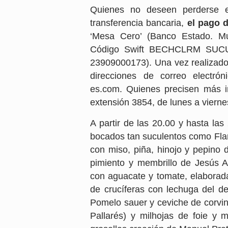
Quienes no deseen perderse es
transferencia bancaria,
el pago 
‘Mesa Cero’ (Banco Estado. Mu
Código Swift BECHCLRM SUCU
23909000173). Una vez realizado e
direcciones de correo electrón
es.com. Quienes precisen más in
extensión 3854, de lunes a vierne
A partir de las 20.00 y hasta la
bocados tan suculentos como Flan
con miso, piña, hinojo y pepino
pimiento y membrillo de Jesús 
con aguacate y tomate, elaborad
de crucíferas con lechuga del de
Pomelo sauer y ceviche de corvin
Pallarés) y milhojas de foie 