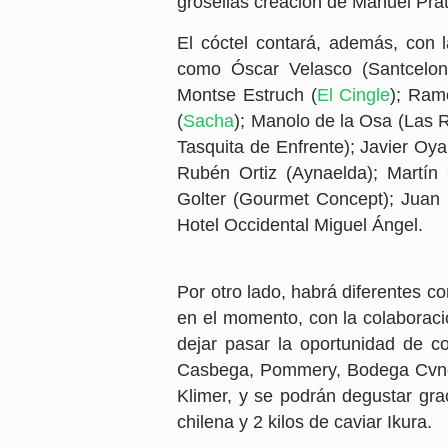
grosellas creación de Manuel Prat
El cóctel contará, además, con 
como Óscar Velasco (Santcelon
Montse Estruch (
El Cingle
); Ram
(
Sacha
); Manolo de la Osa (Las 
Tasquita de Enfrente); Javier Oya
Rubén Ortiz (Aynaelda); Martín
Golter (Gourmet Concept); Juan 
Hotel Occidental Miguel Ángel.
Por otro lado, habrá diferentes c
en el momento, con la colaborac
dejar pasar la oportunidad de 
Casbega, Pommery, Bodega Cvne,
Klimer, y se podrán degustar gra
chilena y 2 kilos de caviar Ikura.