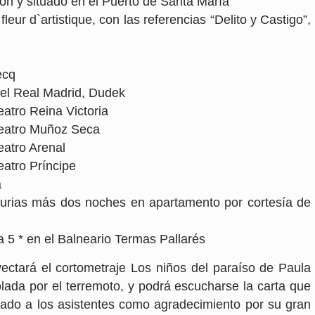
n y situado en el Puerto de Santa María
eur d`artistique, con las referencias “Delito y Castigo”,
ecq
del Real Madrid, Dudek
eatro Reina Victoria
Teatro Muñoz Seca
eatro Arenal
eatro Príncipe
à
sturias más dos noches en apartamento por cortesía de
 5 * en el Balneario Termas Pallarés
yectará el cortometraje Los niños del paraíso de Paula
olada por el terremoto, y podrá escucharse la carta que
viado a los asistentes como agradecimiento por su gran