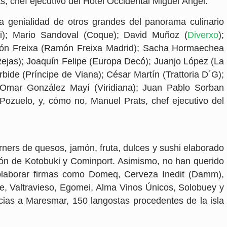
s, chef ejecutivo del Hotel Occidental Miguel Ángel.
la genialidad de otros grandes del panorama culinario
i); Mario Sandoval (Coque); David Muñoz (
Diverxo
);
ón Freixa (Ramón Freixa Madrid); Sacha Hormaechea
Rejas); Joaquín Felipe (Europa Decó); Juanjo López (La
rbide (Príncipe de Viana); César Martín (Trattoria D´G);
 Omar González Mayí (Viridiana); Juan Pablo Sorban
Pozuelo, y, cómo no, Manuel Prats, chef ejecutivo del
orners de quesos, jamón, fruta, dulces y sushi elaborado
ión de Kotobuki y Cominport. Asimismo, no han querido
colaborar firmas como Domeq, Cerveza Inedit (Damm),
 Valtravieso, Egomei, Alma Vinos Únicos, Solobuey y
cias a Maresmar, 150 langostas procedentes de la isla