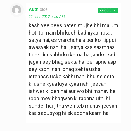
Auth
dice:
Responder
22 abril, 2012 a las 7:36
kash yee bees baten mujhe bhi malum
hoti to main bhi kuch badhiyaa hota ,
satya hai, es vrarchdhaia per koi tippdi
awasyak nahi hai , satya kaa saamnaa
to ek din sabhi ko kerna hai, aadmi seb
jagah sey bhag sekta hai per apne aap
sey kabhi nahi bhag sekta uska
ietehass usko kabhi nahi bhulne deta
ki usne kyaa kiya kyaa nahi jeevan
ishwer ki den hai aur wo bhi manav ke
roop mey bhagwan ki rachna utni hi
sunder hai jitna weh teb manav jeevan
kaa sedupyog hi ek accha kaam hai