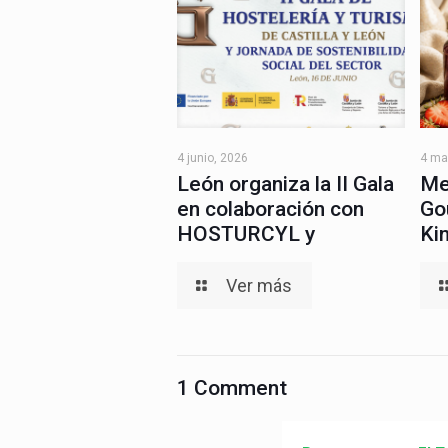
4 junio, 2026
4 ma
León organiza la II Gala
Me
en colaboración con
Go
HOSTURCYL y
Ki
Ver más
1 Comment