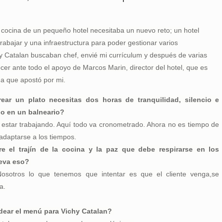
 cocina de un pequeño hotel necesitaba un nuevo reto; un hotel
abajar y una infraestructura para poder gestionar varios
 Catalan buscaban chef, envié mi currículum y después de varias
er ante todo el apoyo de Marcos Marin, director del hotel, que es
ona que apostó por mi.
rear un plato necesitas dos horas de tranquilidad, silencio e
lo en un balneario?
 estar trabajando. Aquí todo va cronometrado. Ahora no es tiempo de
 adaptarse a los tiempos.
re el trajín de la cocina y la paz que debe respirarse en los
leva eso?
 Nosotros lo que tenemos que intentar es que el cliente venga,se
a.
idear el menú para Vichy Catalan?