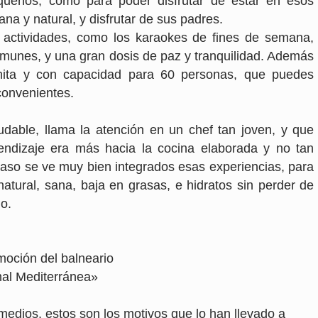
queños, como para poder disfrutar de estar en esos
ana y natural, y disfrutar de sus padres.
 actividades, como los karaokes de fines de semana,
omunes, y una gran dosis de paz y tranquilidad. Además
nita y con capacidad para 60 personas, que puedes
nconvenientes.
udable, llama la atención en un chef tan joven, y que
endizaje era más hacia la cocina elaborada y no tan
caso se ve muy bien integrados esas experiencias, para
atural, sana, baja en grasas, e hidratos sin perder de
ado.
moción del balneario
l Mediterránea»
medios, estos son los motivos que lo han llevado a