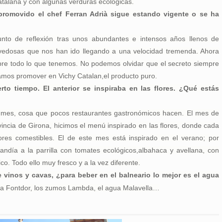
atalana y con algunas verduras ecológicas.
promovido el chef Ferran Adrià sigue estando vigente o se ha
to de reflexión tras unos abundantes e intensos años llenos de
ovedosas que nos han ido llegando a una velocidad tremenda.
Ahora
re todo lo que tenemos. No podemos olvidar que el secreto siempre
ntamos promover en Vichy Catalan,el producto puro.
to tiempo. El anterior se inspiraba en las flores. ¿Qué estás
mes, cosa que pocos restaurantes gastronómicos hacen. El mes de
vincia de Girona, hicimos el menú inspirado en las flores, donde cada
ores comestibles.
El de este mes está inspirado en el verano; por
andía a la parrilla con tomates ecológicos,albahaca y avellana, con
o. Todo ello muy fresco y a la vez diferente.
vinos y cavas, ¿para beber en el balneario lo mejor es el agua
gua Fontdor, los zumos Lambda, el agua Malavella…