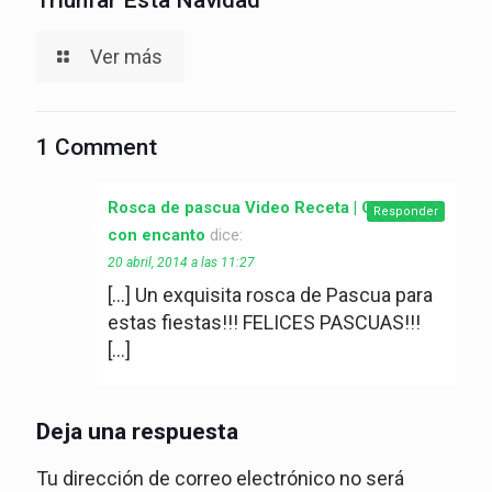
Ver más
1 Comment
Rosca de pascua Video Receta | Cocina
Responder
con encanto
dice:
20 abril, 2014 a las 11:27
[…] Un exquisita rosca de Pascua para
estas fiestas!!! FELICES PASCUAS!!!
[…]
Deja una respuesta
Tu dirección de correo electrónico no será