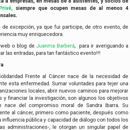
ta a empresas, en mesas de 8 asistentes, y socios de
rivé,
siempre que ocupen mesas de al menos 4
nsales.
de excepción, ya que fui participe, de otro evento, de
periencia muy enriquecedora.
a web o blog de
Juanma Barberá
, para ir averiguando a
 las entradas, para tan fantástico evento!!!
ra
olidaridad Frente al Cáncer nace de la necesidad de
ante esta enfermedad. Sumar voluntades para tejer una
ganizaciones locales, abrir nuevos caminos para mejorar
s y financiar la investigación, son algunos los objetivos
e nace del compromiso moral de Sandra Ibarra. Su
frente al cáncer, primero como paciente, después como
u influencia pública y capacidad de diálogo con todos los
as administraciones-, le otorgan un singular papel de