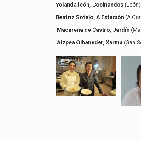
Yolanda león, Cocinandos
(León),
Beatriz Sotel
o, A Estación
(A Coru
Macarena de Castro, Jardín
(Mal
Aizpea Oihaneder, Xarma
(San Se