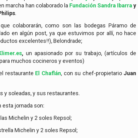
en marcha han colaborado la
Fundación Sandra Ibarra
y
Philips
.
 que colaborarán, como son las bodegas Páramo de
do en algún post, ya que estuvimos por allí, no hace
uctos excelentes!!), Belondrade;
Klimer.es
,
un apasionado por su trabajo, (artículos de
 para muchos cocineros y eventos)
el restaurante
El Chaflán
, con su chef-propietario
Juan
s y soleadas, y sus restaurantes.
n esta jornada son:
ellas Michelin y 2 soles Repsol;
strella Michelin y 2 soles Repsol;