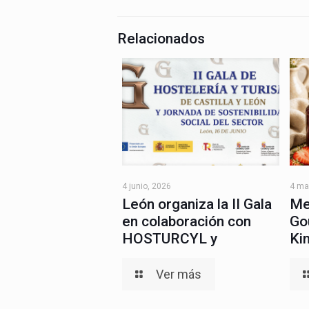
Relacionados
4 junio, 2026
4 ma
León organiza la II Gala
Me
en colaboración con
Go
HOSTURCYL y
Ki
Ver más