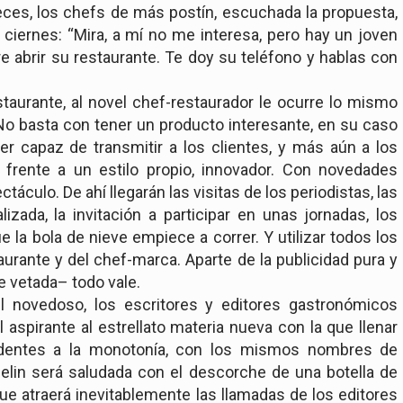
eces, los chefs de más postín, escuchada la propuesta,
 ciernes: “Mira, a mí no me interesa, pero hay un joven
 abrir su restaurante. Te doy su teléfono y hablas con
taurante, al novel chef-restaurador le ocurre lo mismo
No basta con tener un producto interesante, en su caso
r capaz de transmitir a los clientes, y más aún a los
n frente a un estilo propio, innovador. Con novedades
áculo. De ahí llegarán las visitas de los periodistas, las
izada, la invitación a participar en unas jornadas, los
 la bola de nieve empiece a correr. Y utilizar todos los
rante y del chef-marca. Aparte de la publicidad pura y
 vetada– todo vale.
l novedoso, los escritores y editores gastronómicos
 aspirante al estrellato materia nueva con la que llenar
dentes a la monotonía, con los mismos nombres de
helin será saludada con el descorche de una botella de
e atraerá inevitablemente las llamadas de los editores