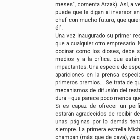
meses”, comenta Arzak). Así, a v
puede que le digan al inversor en
chef con mucho futuro, que quiere
él”.
Una vez inaugurado su primer res
que a cualquier otro empresario. 
cocinar como los dioses, debe se
medios y a la crítica, que está
impactantes. Una especie de espect
apariciones en la prensa especial
primeros premios… Se trata de que
mecanismos de difusión del restau
dura –que parece poco menos que
Si es capaz de ofrecer un perfi
estarán agradecidos de recibir del
unas páginas por lo demás ten
siempre. La primera estrella Mic
champán (más que de cava), ya qu