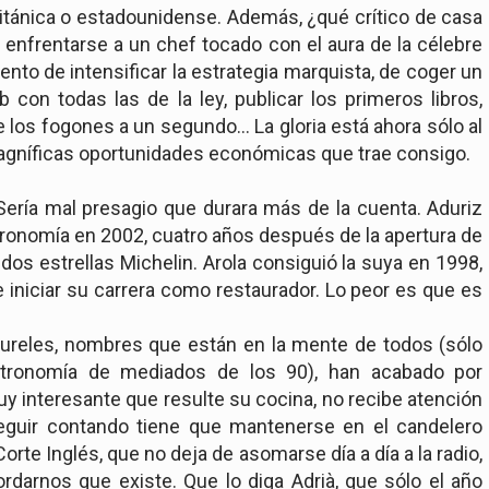
itánica o estadounidense. Además, ¿qué crítico de casa
enfrentarse a un chef tocado con el aura de la célebre
nto de intensificar la estrategia marquista, de coger un
con todas las de la ley, publicar los primeros libros,
e los fogones a un segundo… La gloria está ahora sólo al
magníficas oportunidades económicas que trae consigo.
ería mal presagio que durara más de la cuenta. Aduriz
tronomía en 2002, cuatro años después de la apertura de
a dos estrellas Michelin. Arola consiguió la suya en 1998,
iniciar su carrera como restaurador. Lo peor es que es
aureles, nombres que están en la mente de todos (sólo
astronomía de mediados de los 90), han acabado por
y interesante que resulte su cocina, no recibe atención
eguir contando tiene que mantenerse en el candelero
orte Inglés, que no deja de asomarse día a día a la radio,
cordarnos que existe. Que lo diga Adrià, que sólo el año