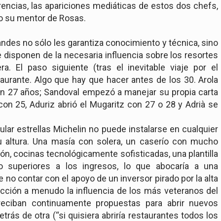
erencias, las apariciones mediáticas de estos dos chefs,
o su mentor de Rosas.
randes no sólo les garantiza conocimiento y técnica, sino
disponen de la necesaria influencia sobre los resortes
a. El paso siguiente (tras el inevitable viaje por el
staurante. Algo que hay que hacer antes de los 30. Arola
on 27 años; Sandoval empezó a manejar su propia carta
on 25, Aduriz abrió el Mugaritz con 27 o 28 y Adrià se
ar estrellas Michelin no puede instalarse en cualquier
su altura. Una masía con solera, un caserío con mucho
ción, cocinas tecnológicamente sofisticadas, una plantilla
o superiores a los ingresos, lo que abocaría a una
no contar con el apoyo de un inversor pirado por la alta
acción a menudo la influencia de los más veteranos del
reciban continuamente propuestas para abrir nuevos
rás de otra (“si quisiera abriría restaurantes todos los