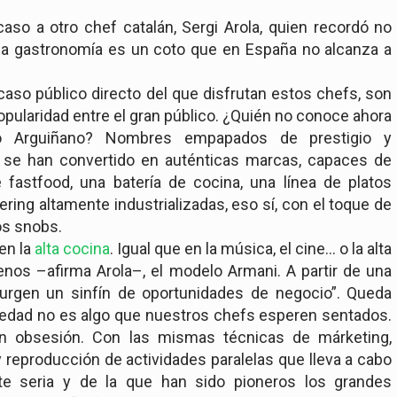
so a otro chef catalán, Sergi Arola, quien recordó no
a gastronomía es un coto que en España no alcanza a
aso público directo del que disfrutan estos chefs, son
ularidad entre el gran público. ¿Quién no conoce ahora
o Arguiñano? Nombres empapados de prestigio y
, se han convertido en auténticas marcas, capaces de
fastfood, una batería de cocina, una línea de platos
ring altamente industrializadas, eso sí, con el toque de
os snobs.
en la
alta cocina
. Igual que en la música, el cine… o la alta
nos –afirma Arola–, el modelo Armani. A partir de una
surgen un sinfín de oportunidades de negocio”. Queda
riedad no es algo que nuestros chefs esperen sentados.
on obsesión. Con las mismas técnicas de márketing,
 reproducción de actividades paralelas que lleva a cabo
e seria y de la que han sido pioneros los grandes