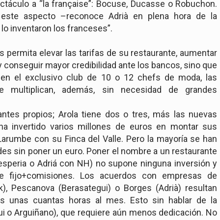
ctáculo a “la française”: Bocuse, Ducasse o Robuchon.
este aspecto –reconoce Adrià en plena hora de la
lo inventaron los franceses”.
s permita elevar las tarifas de su restaurante, aumentar
 y conseguir mayor credibilidad ante los bancos, sino que
 en el exclusivo club de 10 o 12 chefs de moda, las
se multiplican, además, sin necesidad de grandes
antes propios; Arola tiene dos o tres, más las nuevas
ha invertido varios millones de euros en montar sus
Larumbe con su Finca del Valle. Pero la mayoría se han
des sin poner un euro. Poner el nombre a un restaurante
esperia o Adriá con NH) no supone ninguna inversión y
e fijo+comisiones. Los acuerdos con empresas de
), Pescanova (Berasategui) o Borges (Adrià) resultan
s unas cuantas horas al mes. Esto sin hablar de la
ui o Arguiñano), que requiere aún menos dedicación. No